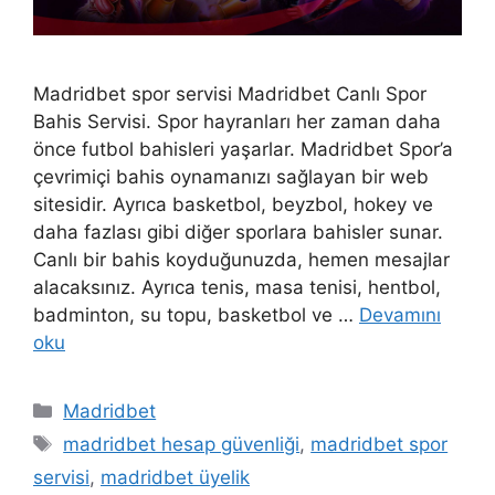
Madridbet spor servisi Madridbet Canlı Spor
Bahis Servisi. Spor hayranları her zaman daha
önce futbol bahisleri yaşarlar. Madridbet Spor’a
çevrimiçi bahis oynamanızı sağlayan bir web
sitesidir. Ayrıca basketbol, beyzbol, hokey ve
daha fazlası gibi diğer sporlara bahisler sunar.
Canlı bir bahis koyduğunuzda, hemen mesajlar
alacaksınız. Ayrıca tenis, masa tenisi, hentbol,
badminton, su topu, basketbol ve …
Devamını
oku
Kategoriler
Madridbet
Etiketler
madridbet hesap güvenliği
,
madridbet spor
servisi
,
madridbet üyelik