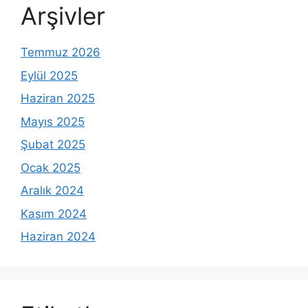
Arşivler
Temmuz 2026
Eylül 2025
Haziran 2025
Mayıs 2025
Şubat 2025
Ocak 2025
Aralık 2024
Kasım 2024
Haziran 2024