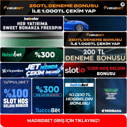
×
MADRIDBET GİRİŞ İÇİN TIKLAYINIZ!