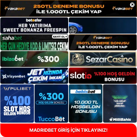
×
MADRIDBET GİRİŞ İÇİN TIKLAYINIZ!