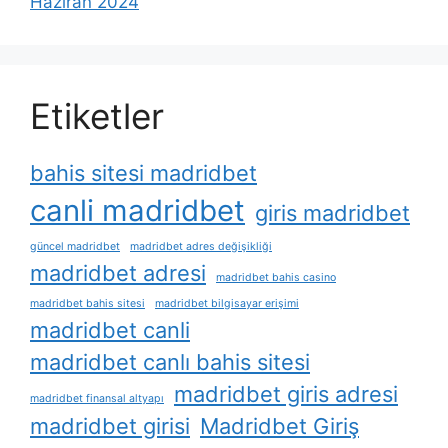
Haziran 2024
Etiketler
bahis sitesi madridbet
canli madridbet
giris madridbet
güncel madridbet
madridbet adres değişikliği
madridbet adresi
madridbet bahis casino
madridbet bahis sitesi
madridbet bilgisayar erişimi
madridbet canli
madridbet canlı bahis sitesi
madridbet giris adresi
madridbet finansal altyapı
madridbet girisi
Madridbet Giriş