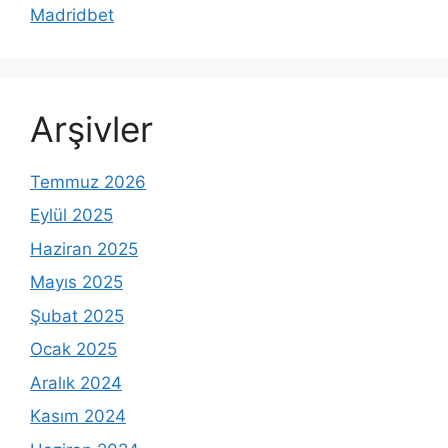
Madridbet
Arşivler
Temmuz 2026
Eylül 2025
Haziran 2025
Mayıs 2025
Şubat 2025
Ocak 2025
Aralık 2024
Kasım 2024