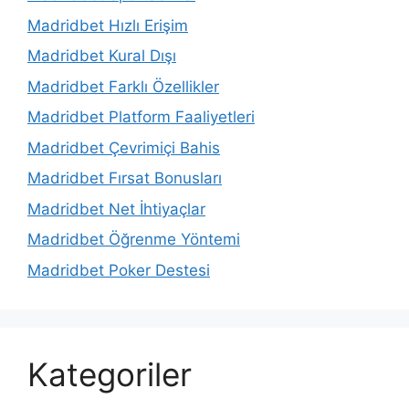
Madridbet Hızlı Erişim
Madridbet Kural Dışı
Madridbet Farklı Özellikler
Madridbet Platform Faaliyetleri
Madridbet Çevrimiçi Bahis
Madridbet Fırsat Bonusları
Madridbet Net İhtiyaçlar
Madridbet Öğrenme Yöntemi
Madridbet Poker Destesi
Kategoriler