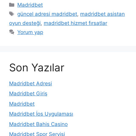
Kategoriler
Madridbet
Etiketler
güncel adresi madridbet
,
madridbet asistan
oyun desteği
,
madridbet hizmet fırsatlar
Yorum yap
Son Yazılar
Madridbet Adresi
Madridbet Giriş
Madridbet
Madridbet İos Uygulaması
Madridbet Bahis Casino
Madridbet Spor Servisi