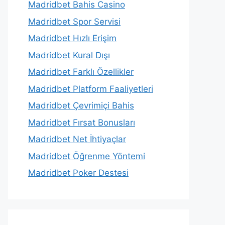
Madridbet Bahis Casino
Madridbet Spor Servisi
Madridbet Hızlı Erişim
Madridbet Kural Dışı
Madridbet Farklı Özellikler
Madridbet Platform Faaliyetleri
Madridbet Çevrimiçi Bahis
Madridbet Fırsat Bonusları
Madridbet Net İhtiyaçlar
Madridbet Öğrenme Yöntemi
Madridbet Poker Destesi