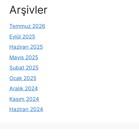
Arşivler
Temmuz 2026
Eylül 2025
Haziran 2025
Mayıs 2025
Şubat 2025
Ocak 2025
Aralık 2024
Kasım 2024
Haziran 2024