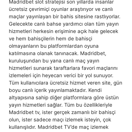
Madridbet slot stratejisi son yıllarda insanlar
ücretsiz çevrimiçi oyunlar araştırıyor ve canlı
maçlar yayınlayan bir bahis sitesine rastlıyorlar.
Gelecekte canlı bahse yardımcı olan tüm yayın
hizmetleri herkesin erişimine açık hale gelecek
ve hem bahisçilerin hem de bahisçi
olmayanların bu platformlardan oyuna
katılmasına olanak tanınacak. Madridbet,
kuruluşundan bu yana canlı maç yayın
hizmetleri sunarak taraftarlara favori maçlarını
izlemeleri için heyecan verici bir yol sunuyor.
Tüm kullanıcılara ücretsiz hizmet veren site, gün
boyu canlı içerik yayınlamaktadır. Kendi
altyapısına sahip diğer platformlara göre üstün
yayın hizmetleri sağlar. Tüm bu özellikleriyle
Madridbet tv, ister gerçek zamanlı bir bahisçi
olun, ister sadece maçı izlemek isteyin, çok
kullanışlıdır. Madridbet TV’de maç izlemek