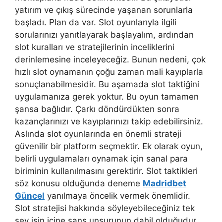
yatırım ve çıkış sürecinde yaşanan sorunlarla
başladı. Plan da var. Slot oyunlarıyla ilgili
sorularınızı yanıtlayarak başlayalım, ardından
slot kuralları ve stratejilerinin inceliklerini
derinlemesine inceleyeceğiz. Bunun nedeni, çok
hızlı slot oynamanın çoğu zaman mali kayıplarla
sonuçlanabilmesidir. Bu aşamada slot taktiğini
uygulamanıza gerek yoktur. Bu oyun tamamen
şansa bağlıdır. Çarkı döndürdükten sonra
kazançlarınızı ve kayıplarınızı takip edebilirsiniz.
Aslında slot oyunlarında en önemli strateji
güvenilir bir platform seçmektir. Ek olarak oyun,
belirli uygulamaları oynamak için sanal para
biriminin kullanılmasını gerektirir. Slot taktikleri
söz konusu olduğunda deneme
Madridbet
Güncel
yanılmaya öncelik vermek önemlidir.
Slot stratejisi hakkında söyleyebileceğiniz tek
şey işin içine şans unsurunun dahil olduğudur.