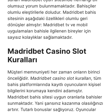
olumsuz yorum bulunmamaktadır. Bahisçiler
olumlu eleştirilerle doludur. Madridbet bahis
sitesinin aşağıdaki özellikleri olumlu geri
dönüşler almıştır: Madridbet tv ve mobil
uygulamaları bahisle ilgilenen bireyler için
sayısız kolaylıklar sağlamaktadır.
Madridbet Casino Slot
Kuralları
Müşteri memnuniyeti her zaman onların birinci
önceliğidir.
Madridbet casino slot kuralları
, tüm
bahis platformlarında kayıtlı oyuncuların kişisel
bilgilerini korumaya kendini adamıştır.
Madridbet bahis sitesi uygun oranlarla bahisler
sunmaktadır. Yani şansınız kazanma olasılığınızı
artırır. Tutarlı bonuslar sağlıyoruz. Oyuncular