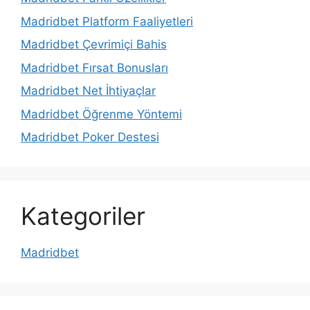
Madridbet Platform Faaliyetleri
Madridbet Çevrimiçi Bahis
Madridbet Fırsat Bonusları
Madridbet Net İhtiyaçlar
Madridbet Öğrenme Yöntemi
Madridbet Poker Destesi
Kategoriler
Madridbet