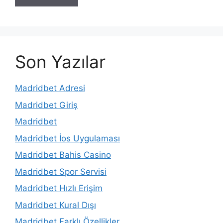
Son Yazılar
Madridbet Adresi
Madridbet Giriş
Madridbet
Madridbet İos Uygulaması
Madridbet Bahis Casino
Madridbet Spor Servisi
Madridbet Hızlı Erişim
Madridbet Kural Dışı
Madridbet Farklı Özellikler