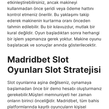
etkinleştirebilirsiniz, ancak makineyi
kullanmadan önce şeridi veya ödeme hattını
kontrol etmeniz önerilir. Bu yaklaşımı takip
ederek makinenin kurtarma oranı önceden
tahmin edilebilir. Bu bir kılavuzdur, mutlak bir
kural değildir. Oyun başladıktan sonra herhangi
bir işlem yapmanıza gerek yoktur. Makine oyunu
başlatacak ve sonuçlar anında gösterilecektir.
Madridbet Slot
Oyunları Slot Stratejisi
Slot oyunlarına aşina değilseniz, oynamaya
başlamadan önce bir demo hesabı oluşturmanız
gerekebilir.Müşteri memnuniyeti her zaman
onların birinci önceliğidir. Madridbet, tüm bahis
platformlarında kayıtlı oyuncuların kişisel