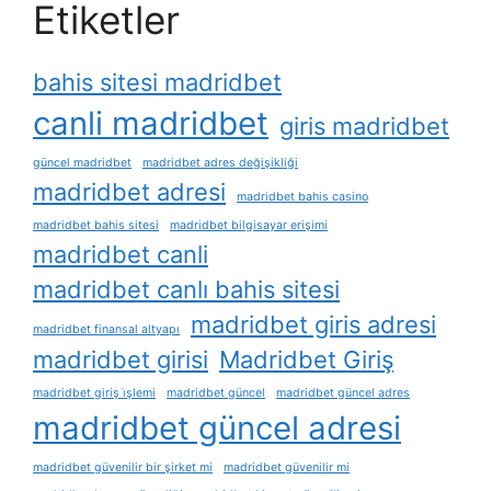
Etiketler
bahis sitesi madridbet
canli madridbet
giris madridbet
güncel madridbet
madridbet adres değişikliği
madridbet adresi
madridbet bahis casino
madridbet bahis sitesi
madridbet bilgisayar erişimi
madridbet canli
madridbet canlı bahis sitesi
madridbet giris adresi
madridbet finansal altyapı
madridbet girisi
Madridbet Giriş
madridbet giriş i̇şlemi
madridbet güncel
madridbet güncel adres
madridbet güncel adresi
madridbet güvenilir bir şirket mi
madridbet güvenilir mi